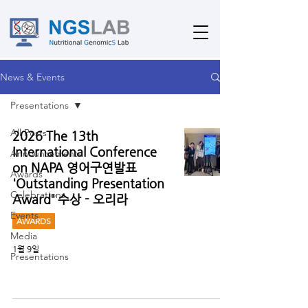
News & Events
Presentations
All Posts
2026 The 13th
International Conference
Announcements
on NAPA 영어구연발표
Awards
'Outstanding Presentation
Celebrations
Award' 수상 - 오리라
Events
AWARDS
Media
1월 9일
Presentations