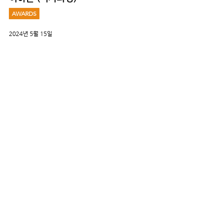
AWARDS
2024년 5월 15일
미국영양학회 주관
NUTRITION 2024:
'Emerging Leaders in
Nutrition Science Poster
Competition' 2인 수상 - 오리
라 (석박통합과정), 이하은 (석
사과정)
AWARDS
2024년 4월 17일